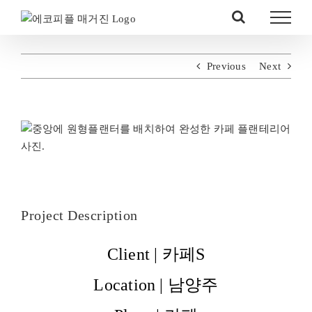
Skip
to
content
Previous
Next
View
Larger
Image
Project Description
Client | 카페S
Location | 남양주