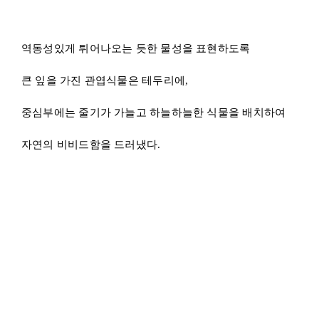
역동성있게 튀어나오는 듯한 물성을 표현하도록
큰 잎을 가진 관엽식물은 테두리에,
중심부에는 줄기가 가늘고 하늘하늘한 식물을 배치하여
자연의 비비드함을 드러냈다.
카페썬(Cafe sun)의 심볼리즘인 해를
함축하여 형상화할 수 있는 방안을 고민한 결과,
원형플랜터 사용이 도출되었다.