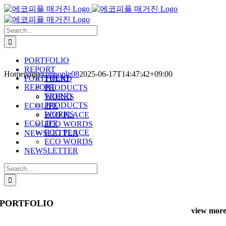
Skip
to
content
Search
for:
PORTFOLIO
REPORT
Homepage
ecopeople08
2025-06-17T14:47:42+09:00
PORTFOLIO
TREND
REPORT
PRODUCTS
TREND
WORKS
PRODUCTS
ECOLIFE
WORKS
ECO PLACE
ECOLIFE
ECO WORDS
ECO PLACE
NEWSLETTER
ECO WORDS
NEWSLETTER
Search
for:
PORTFOLIO
view mor